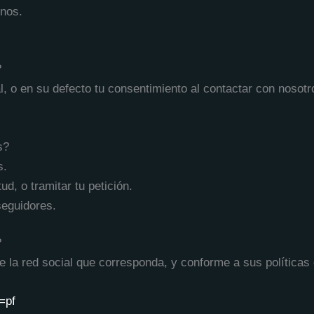
unos.
?
l, o en su defecto tu consentimiento al contactar con nosot
s?
s.
tud, o tramitar tu petición.
seguidores.
?
e la red social que corresponda, y conforme a sus políticas
=pf